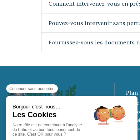
Comment intervenez-vous en prés
Pouvez-vous intervenir sans pert
Fournissez-vous les documents né
Plan 
Ac
Co
Avi
Pl
Zone d'intervention : Paris (75), Seine-et-