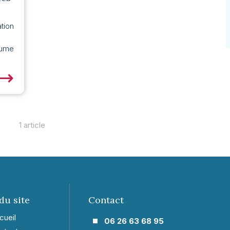
tion
tume
⟶
1 article
du site
Contact
cueil
06 26 63 68 95